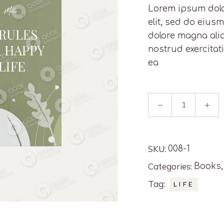
Lorem ipsum dolo
elit, sed do eius
dolore magna ali
nostrud exercitati
ea
12 Rules for Life 
SKU:
008-1
Categories:
Books
Tag:
LIFE