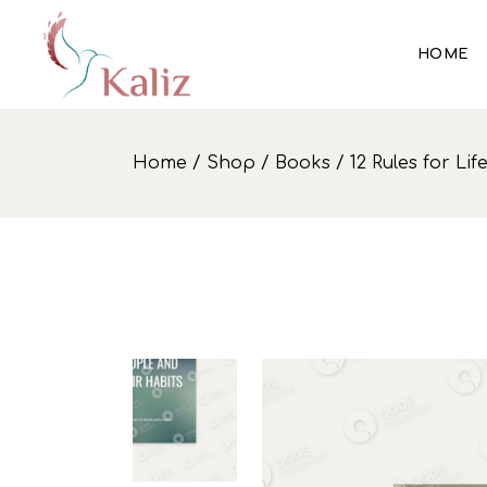
Skip
to
the
HOME
content
Home
Shop
Books
12 Rules for Lif