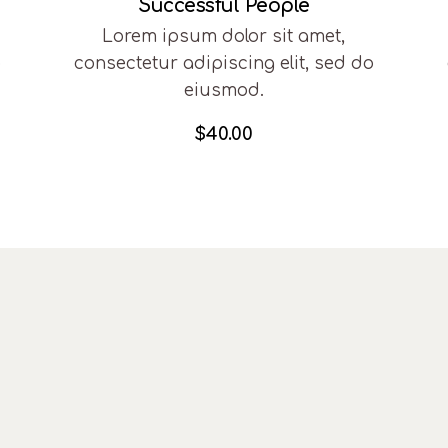
Successful People
Lorem ipsum dolor sit amet,
o
consectetur adipiscing elit, sed do
eiusmod.
$
40.00